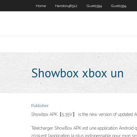
Home
Handon48512
Guel1594
Guel1594
Showbox xbox un
Publisher
Showbox APK【5.35V】 is the new version of updated App,
Télécharger ShowBox APK est une application Android qu
2019 est l’application la plus indispensable pour mon sma