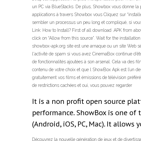
un PC via BlueStacks. De plus, Showbox vous donne la p
applications à travers Showbox vous Cliquez sur “install
sembler un processus un peu long et compliqué, si vous 
Link: How to Install? First of all download .APK from ab
click on “Allow from this source”. Wait for the install
showbox-apk.org site est une arnaque ou un site Web séc
l'activité de spam si vous avez CinemaBox continue d’êtr
de fonctionnalités ajoutées à son arsenal. Cela va des fil
contenu de votre choix et que l ShowBox Apk est l’un de
gratuitement vos films et émissions de télévision préfé
de restrictions cachées et oui, vous pouvez regarder
It is a non profit open source p
performance. ShowBox is one of t
(Android, iOS, PC, Mac). It allo
Découvrez la nouvelle génération de jeux et de divertis