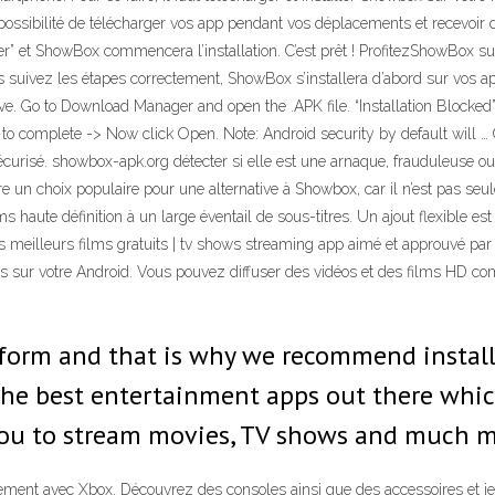
ossibilité de télécharger vos app pendant vos déplacements et recevoir 
er” et ShowBox commencera l’installation. C’est prêt ! ProfitezShowBox su
suivez les étapes correctement, ShowBox s’installera d’abord sur vos app
ove. Go to Download Manager and open the .APK file. “Installation Blocked
ation to complete -> Now click Open. Note: Android security by default wi
urisé. showbox-apk.org détecter si elle est une arnaque, frauduleuse ou e
e un choix populaire pour une alternative à Showbox, car il n’est pas seu
ms haute définition à un large éventail de sous-titres. Un ajout flexible e
s meilleurs films gratuits | tv shows streaming app aimé et approuvé par 
rés sur votre Android. Vous pouvez diffuser des vidéos et des films HD co
latform and that is why we recommend insta
he best entertainment apps out there whic
ws you to stream movies, TV shows and much 
sement avec Xbox. Découvrez des consoles ainsi que des accessoires et jeu