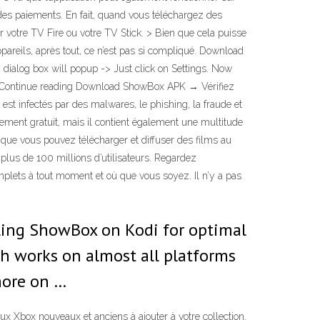
des paiements. En fait, quand vous téléchargez des
r votre TV Fire ou votre TV Stick. > Bien que cela puisse
areils, après tout, ce n’est pas si compliqué. Download
” dialog box will popup -> Just click on Settings. Now
ll … Continue reading Download ShowBox APK → Vérifiez
st infectés par des malwares, le phishing, la fraude et
lement gratuit, mais il contient également une multitude
st que vous pouvez télécharger et diffuser des films au
plus de 100 millions d’utilisateurs. Regardez
mplets à tout moment et où que vous soyez. Il n’y a pas
lling ShowBox on Kodi for optimal
h works on almost all platforms
more on …
x Xbox nouveaux et anciens à ajouter à votre collection.